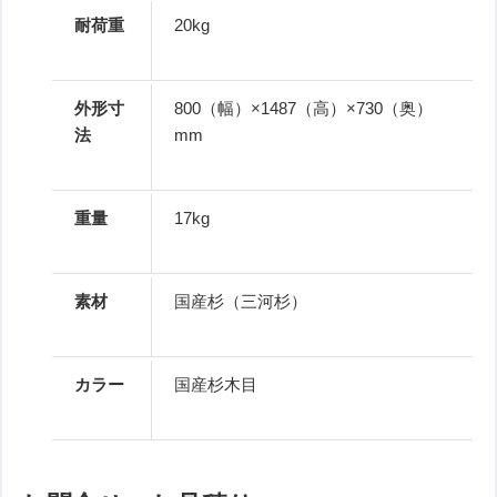
耐荷重
20kg
外形寸
800（幅）×1487（高）×730（奥）
法
mm
重量
17kg
素材
国産杉（三河杉）
カラー
国産杉木目