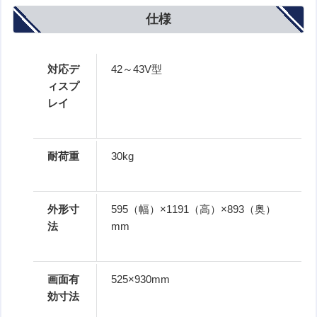
仕様
対応デ
42～43V型
ィスプ
レイ
耐荷重
30kg
外形寸
595（幅）×1191（高）×893（奥）
法
mm
画面有
525×930mm
効寸法