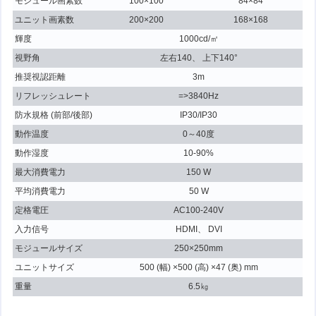
モジュール画素数
100×100
84×84
ユニット画素数
200×200
168×168
輝度
1000cd/㎡
視野角
左右140、 上下140°
推奨視認距離
3m
リフレッシュレート
=>3840Hz
防水規格 (前部/後部)
IP30/IP30
動作温度
0～40度
動作湿度
10-90%
最大消費電力
150 W
平均消費電力
50 W
定格電圧
AC100-240V
入力信号
HDMI、 DVI
モジュールサイズ
250×250mm
ユニットサイズ
500 (幅) ×500 (高) ×47 (奥) mm
重量
6.5㎏