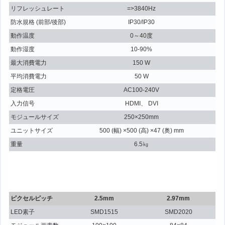
リフレッシュレート
=>3840Hz
防水規格 (前部/後部)
IP30/IP30
動作温度
0～40度
動作湿度
10-90%
最大消費電力
150 W
平均消費電力
50 W
定格電圧
AC100-240V
入力信号
HDMI、 DVI
モジュールサイズ
250×250mm
ユニットサイズ
500 (幅) ×500 (高) ×47 (奥) mm
重量
6.5㎏
ピクセルピッチ
2.5mm
2.97mm
LED素子
SMD1515
SMD2020