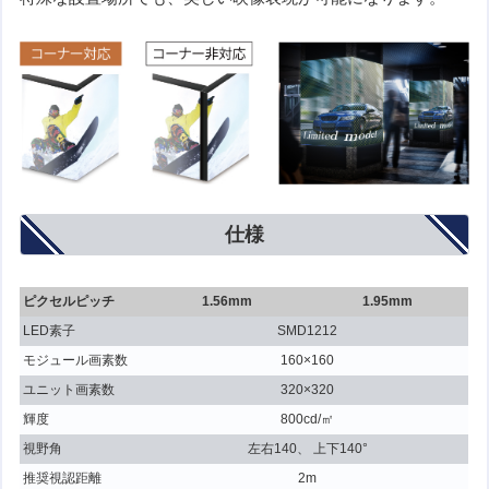
仕様
ピクセルピッチ
1.56mm
1.95mm
LED素子
SMD1212
モジュール画素数
160×160
ユニット画素数
320×320
輝度
800cd/㎡
視野角
左右140、 上下140°
推奨視認距離
2m