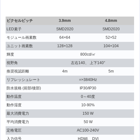
ピクセルピッチ
3.9mm
4.8mm
LED素子
SMD2020
SMD2020
モジュール画素数
64×64
52×52
ユニット画素数
128×128
104×104
輝度
800cd/㎡
視野角
左右140、 上下140°
推奨視認距離
4m
5m
リフレッシュレート
=>3840Hz
防水規格 (前部/後部)
IP30/IP30
動作温度
0～40度
動作湿度
10-90%
最大消費電力
150 W
平均消費電力
50 W
定格電圧
AC100-240V
入力信号
HDMI、 DVI